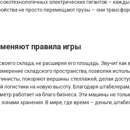
ысокотехнологичных электрических гигантов – кажд
ройства не просто перемещают грузы – они трансфор
 меняют правила игры
своего склада, не расширяя его площадь. Звучит ка
змерение складского пространства, позволяя испол
инисты, покоряют вершины стеллажей, делая доступ
й логистики на новую высоту. Благодаря штабелера
етр работает на благо бизнеса. Эти машины не тольк
онами хранения. В мире, где время – деньги, штаб