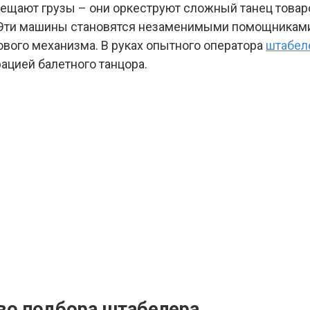
мещают грузы – они оркеструют сложный танец товар
 Эти машины становятся незаменимыми помощниками 
ового механизма. В руках опытного оператора
штабел
цией балетного танцора.
во подбора штабелера