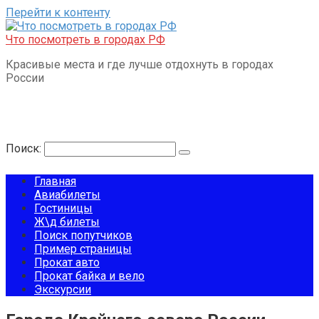
Перейти к контенту
Что посмотреть в городах РФ
Красивые места и где лучше отдохнуть в городах
России
Поиск:
Главная
Авиабилеты
Гостиницы
Ж\д билеты
Поиск попутчиков
Пример страницы
Прокат авто
Прокат байка и вело
Экскурсии