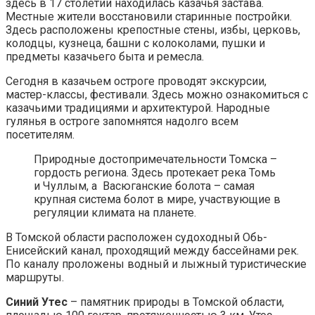
здесь в 17 столетии находилась казачья застава.
Местные жители восстановили старинные постройки.
Здесь расположены крепостные стены, избы, церковь,
колодцы, кузнеца, башни с колоколами, пушки и
предметы казачьего быта и ремесла.
Сегодня в казачьем остроге проводят экскурсии,
мастер-классы, фестивали. Здесь можно ознакомиться с
казачьими традициями и архитектурой. Народные
гулянья в остроге запомнятся надолго всем
посетителям.
Природные достопримечательности Томска –
гордость региона. Здесь протекает река Томь
и Чуллым, а Васюганские болота – самая
крупная система болот в мире, участвующие в
регуляции климата на планете.
В Томской области расположен судоходный Обь-
Енисейский канал, проходящий между бассейнами рек.
По каналу проложены водный и лыжный туристические
маршруты.
Синий Утес
– памятник природы в Томской области,