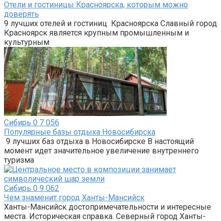
Отели и гостиницы Красноярска, которым можно
доверять
9 лучших отелей и гостиниц Красноярска Славный город
Красноярск является крупным промышленным и
культурным
Сибирь
0
7 056
Популярные базы отдыха Новосибирска
9 лучших баз отдыха в Новосибирске В настоящий
момент идет значительное увеличение внутреннего
туризма
Сибирь
0
9 062
Чем знаменит город Ханты-Мансийск
Ханты-Мансийск достопримечательности и интересные
места. Историческая справка. Северный город Ханты-