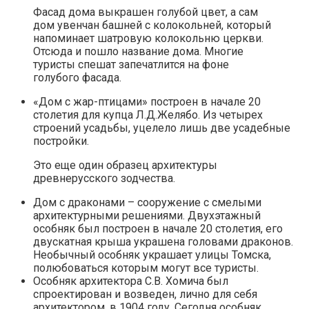
Фасад дома выкрашен голубой цвет, а сам
дом увенчан башней с колокольней, который
напоминает шатровую колокольню церкви.
Отсюда и пошло название дома. Многие
туристы спешат запечатлится на фоне
голубого фасада.
«Дом с жар-птицами» построен в начале 20
столетия для купца Л.Д.Желябо. Из четырех
строений усадьбы, уцелело лишь две усадебные
постройки.
Это еще один образец архитектуры
древнерусского зодчества.
Дом с драконами – сооружение с смелыми
архитектурными решениями. Двухэтажный
особняк был построен в начале 20 столетия, его
двускатная крыша украшена головами драконов.
Необычный особняк украшает улицы Томска,
полюбоваться которым могут все туристы.
Особняк архитектора С.В. Хомича был
спроектирован и возведен, лично для себя
архитектором, в 1904 году. Сегодня особняк