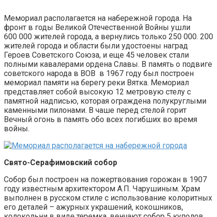
Мемориал располагается на набережной города. На
фронт в годы Великой Отечественной Войны ушли
600 000 жителей города, а вернулись только 250 000. 200
жителей города и области были удостоены наград
Героев Советского Союза, и еще 45 человек стали
полными кавалерами ордена Славы. В память о подвиге
советского народа в ВОВ в 1967 году был построен
мемориал памяти на берегу реки Вятка. Мемориал
представляет собой высокую 12 метровую стелу с
памятной надписью, которая ограждена полукруглыми
каменными пилонами. В чаше перед стелой горит
Вечный огонь в память обо всех погибших во время
войны.
Свято-Серафимовский собор
Собор был построен на пожертвования горожан в 1907
году известным архитектором А.П. Чарушиным. Храм
выполнен в русском стиле с использование колоритных
его деталей – ажурных украшений, кокошников,
колокольни в виде теремка, венчают собор 5 куполов.