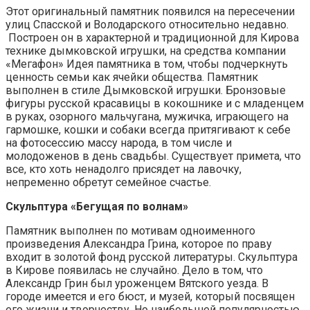
Этот оригинальный памятник появился на пересечении
улиц Спасской и Володарского относительно недавно.
Построен он в характерной и традиционной для Кирова
технике дымковской игрушки, на средства компании
«Мегафон» Идея памятника в том, чтобы подчеркнуть
ценность семьи как ячейки общества. Памятник
выполнен в стиле Дымковской игрушки. Бронзовые
фигуры русской красавицы в кокошнике и с младенцем
в руках, озорного мальчугана, мужичка, играющего на
гармошке, кошки и собаки всегда притягивают к себе
на фотосессию массу народа, в том числе и
молодоженов в день свадьбы. Существует примета, что
все, кто хоть ненадолго присядет на лавочку,
непременно обретут семейное счастье.
Скульптура «Бегущая по волнам»
Памятник выполнен по мотивам одноименного
произведения Александра Грина, которое по праву
входит в золотой фонд русской литературы. Скульптура
в Кирове появилась не случайно. Дело в том, что
Александр Грин был уроженцем Вятского уезда. В
городе имеется и его бюст, и музей, который посвящен
его жизни и творчеству. Но наибольшей популярностью