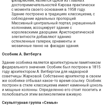
филармония, является одной из главных
достопримечательностей Кирова практически
с момента своего основания в 1958 году.
Здание построено в традициях классицизма, с
соблюдение идеальных пропорций.
Массивный центральный портал, украшенный
колоннами, ассоциирует здание с
королевскими дворцами. Аристократической
элегантности добавляют зданию
остекленные галереи, орнаменты и
мозаичные панно на фасадах здания.
Особняк А. Витберга
Здание особняка является архитектурным памятником
федерального значения. Особняк был построен в 1815
году архитектором А. Витбергом для надворной
советчицы Жарковой. Собственно архитектор в своем
же особняке отбывал какое-то время ссылку. Особняк
построен в стиле классицизма имеет каменный цоколь
и мощные колонны. Определенно его стоит посетить и
полюбоваться этим великолепием вживую.
Скульптурная группа «Семья»