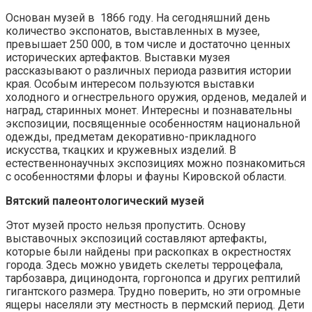
Основан музей в 1866 году. На сегодняшний день
количество экспонатов, выставленных в музее,
превышает 250 000, в том числе и достаточно ценных
исторических артефактов. Выставки музея
рассказывают о различных периода развития истории
края. Особым интересом пользуются выставки
холодного и огнестрельного оружия, орденов, медалей и
наград, старинных монет. Интересны и познавательны
экспозиции, посвященные особенностям национальной
одежды, предметам декоративно-прикладного
искусства, ткацких и кружевных изделий. В
естественнонаучных экспозициях можно познакомиться
с особенностями флоры и фауны Кировской области.
Вятский палеонтологический музей
Этот музей просто нельзя пропустить. Основу
выставочных экспозиций составляют артефакты,
которые были найдены при раскопках в окрестностях
города. Здесь можно увидеть скелеты терроцефала,
тарбозавра, дицинодонта, горгонопса и других рептилий
гигантского размера. Трудно поверить, но эти огромные
ящеры населяли эту местность в пермский период. Дети