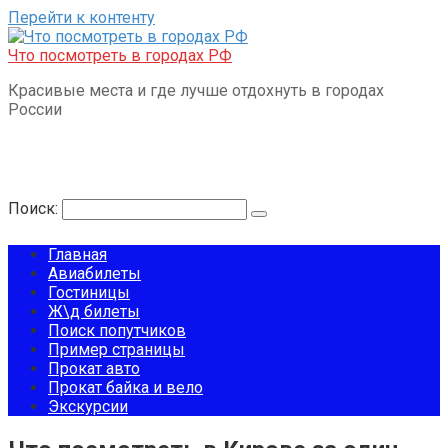
Перейти к контенту
Что посмотреть в городах РФ
Красивые места и где лучше отдохнуть в городах
России
Поиск:
Главная
Авиабилеты
Гостиницы
Ж\д билеты
Поиск попутчиков
Пример страницы
Прокат авто
Прокат байка и вело
Экскурсии