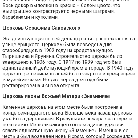
Весь декор выполнен в красно – белом цвете, что
выигрышно контрастирует с черными шатрами,
барабанами и куполами.
Церковь Серафима Саровского
Эта действующая по сей день церковь, располагается на
улице Урицкого. Церковь была возведена для
старообрядцев в 1902 году на средства купцов
Тыришкина и Ярунина. Строительство церкви было
завершено к 1906 году. С 1917 по 1939 год это был
единственный действующий храм в городе. В 1940 году
церковь решением властей была закрыта и превращена
в музей атеизма. Но уже через два года была
реставрирована и снова открыта.
Церковь иконы Божьей Матери «Знамение»
Каменная церковь на этом месте была построена в
конце семнадцатого века. Больше века назад церковь
уже была деревянная. В результате пожара она сгорела
полностью. Из полыхающего огнем здания удалось
спасти единственную икону «Знамение». Именно в ее
честь и был возведен новый храм, который сохранился