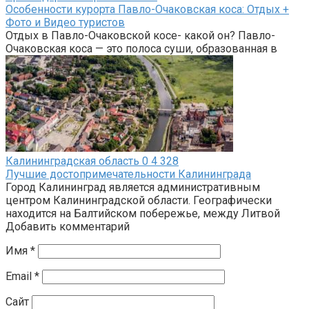
Особенности курорта Павло-Очаковская коса: Отдых +
Фото и Видео туристов
Отдых в Павло-Очаковской косе- какой он? Павло-
Очаковская коса — это полоса суши, образованная в
Калининградская область
0
4 328
Лучшие достопримечательности Калининграда
Город Калининград является административным
центром Калининградской области. Географически
находится на Балтийском побережье, между Литвой
Добавить комментарий
Имя
*
Email
*
Сайт