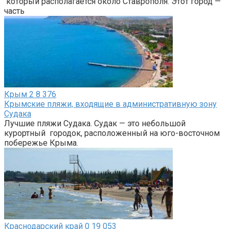
который располагается около Ставрополя. Этот город —
часть
Крым
2
8 376
Крымские пляжи, входящие в административную зону
Судака
Лучшие пляжи Судака. Судак — это небольшой
курортный городок, расположенный на юго-восточном
побережье Крыма.
Краснодарский край
0
19 053