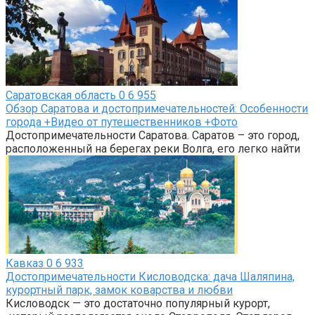
Саратовская область
0
6 955
Обзор Саратова и достопримечательностей: Особенности
города +Видео от путешественников +Фото
Достопримечательности Саратова. Саратов – это город,
расположенный на берегах реки Волга, его легко найти
Кавказ
0
6 933
Достопримечательности Кисловодска: дача Шаляпина,
курортный парк, замок коварства и любви
Кисловодск — это достаточно популярный курорт,