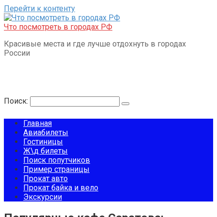
Перейти к контенту
Что посмотреть в городах РФ
Красивые места и где лучше отдохнуть в городах
России
Поиск:
Главная
Авиабилеты
Гостиницы
Ж\д билеты
Поиск попутчиков
Пример страницы
Прокат авто
Прокат байка и вело
Экскурсии