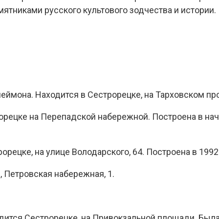
мятниками русского культового зодчества и истории.
ймона. Находится в Сестрорецке, на Тарховском про
рецке на Перепадской набережной. Построена в нача
рецке, на улице Володарского, 64. Построена в 1992
, Петровская набережная, 1.
ится Сестрорецке, на Привокзальной площади. Была 