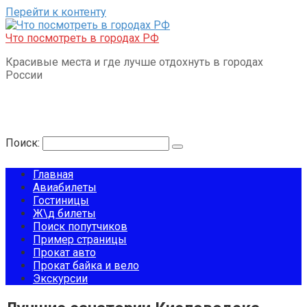
Перейти к контенту
Что посмотреть в городах РФ
Красивые места и где лучше отдохнуть в городах
России
Поиск:
Главная
Авиабилеты
Гостиницы
Ж\д билеты
Поиск попутчиков
Пример страницы
Прокат авто
Прокат байка и вело
Экскурсии