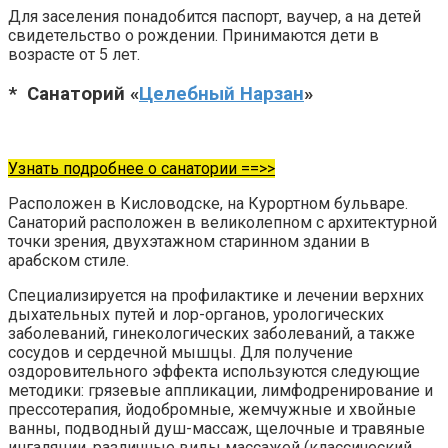
Для заселения понадобится паспорт, ваучер, а на детей
свидетельство о рождении. Принимаются дети в
возрасте от 5 лет.
* Санаторий «
Целебный Нарзан
»
Узнать подробнее о санатории ==>>
Расположен в Кисловодске, на Курортном бульваре.
Санаторий расположен в великолепном с архитектурной
точки зрения, двухэтажном старинном здании в
арабском стиле.
Специализируется на профилактике и лечении верхних
дыхательных путей и лор-органов, урологических
заболеваний, гинекологических заболеваний, а также
сосудов и сердечной мышцы. Для получение
оздоровительного эффекта используются следующие
методики: грязевые аппликации, лимфодренирование и
прессотерапия, йодобромные, жемчужные и хвойные
ванны, подводный душ-массаж, щелочные и травяные
ингаляции, различные виды массажей (классический,